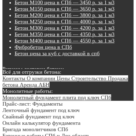
Бетон М100 цена в СПб — 3450 р. за 1 м3
Бетон М150 цена в СПб — 3650 р. за 1 м3
Бетон М200 цена в СПб — 3800 р. за 1 м3
Бетон М250 цена в СПб — 4000 р. за 1 м3
Бетон М300 цена в СПб — 4200 р. за 1 м3
Бетон М350 цена в СПб — 4350 р. за 1 м3
Бетон М400 цена в СПб — 4550 р. за 1 м3
Фибробетон цена в СПб
Бетон цена за куб с доставкой в спб
Регионы доставки бетона:
Всё для отгрузки бетона:
Бетон СПб
Бетон Аннино
Бетон Белогорка
Бетон
Контакты
О компании
Цены
Строительство
Продажа
Вартемяги
Бетон Верево
Бетон Виллози
Бетон
бетона
Аренда АБН
Воейково
Бетон Войсковицы
Бетон Войскорово
Бетон
Монолитные работы:
Вырица
Бетон Пушкин
Бетон Гатчина
Бетон
Монолитный фундамент плита под ключ СПб
Александровская
Бетон Покровская
Бетон Юкки
Бетон
Прайс-лист: Фундаменты
Девяткино
Бетон Дубровка
Бетон Елизаветино
Бетон
Ленточный фундамент под ключ
Жабино
Бетон Заневка
Бетон Ивановка
Бетон
Свайный фундамент под ключ
Кавголово
Бетон Кальтино
Бетон Капитолово
Бетон
Онлайн калькулятор фундамента
Кировск
Бетон Кобралово
Бетон Колпино
Бетон
Бригада монолитчиков СПб
Колтуши
Бетон Красное Село
Бетон Кудрово
Бетон
Бетонные работы СПб и Лен область