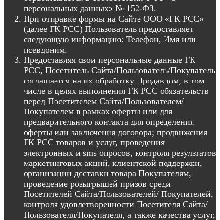
Жилгородок
Бетон Келози
Бетон Яльгелево
Бетон
персональных данных» № 152-ФЗ.
Оржицы
Бетон Сокули
Бетон Малиновые вечера
Бетон
При отправке формы на Сайте ООО «ГК РСС»
Глядино
Бетон Малые Горки
Бетон Ропшинские Горки
(далее ГК РСС) Пользователь предоставляет
Бетон Большие Горки
Бетон Кипень
Бетон Терволово
следующую информацию: Телефон, Имя или
Бетон Горбунки
Бетон Синявино
Бетон Берёзовое
псевдоним.
Бетон Манушкино
Бетон Капитолово
Бетон
Предоставляя свои персональные данные ГК
Савочкино
Бетон Серьги
Бетон Мистолово
Бетон
РСС, Посетитель Сайта/Пользователь/Покупатель
Энколово
Бетон Корабсельки
Бетон Порошкино
Бетон
соглашается на их обработку Продавцом, в том
Медовое
Бетон Вартемяги
Бетон Касимово
Бетон
числе в целях выполнения ГК РСС обязательств
Скотное
Бетон Дранишники
Бетон Агалатово
Бетон
перед Посетителем Сайта/Пользователем/
Верхние Осельки
Бетон Гарболово
Бетон Матокса
Покупателем в рамках оферты или для
Бетон Лесколово
Бетон Кискелово
Бетон Хиттолово
предварительного контакта для определения
Бетон Белоостров
Бетон Ириновка
Бетон Борисова
оферты или заключения договора; продвижения
Грива
Бетон Львовские Лужки
Бетон Горы
Бетон
ГК РСС товаров и услуг, проведения
Мыза-Ивановка
Бетон Гостилицы
Бетон Куйвози
электронных и sms опросов, контроля результатов
Бетон Сосново
Бетон Приозерск
Бетон Громово
Бетон
маркетинговых акций, клиентской поддержки,
Иваново
Бетон Кирпичное
Бетон Зеленогорск
Бетон
организации доставки товара Покупателям,
пос. Стеклянный
проведение розыгрышей призов среди
Фундамент 6 на 6
Фундамент 6 на 8
Фундамент 8 на 8
Посетителей Сайта/Пользователей/ Покупателей,
Фундамент 8 на 10
Фундамент 10 на 10
Фундамент 12
контроля удовлетворенности Посетителя Сайта/
на 12
Монолитный фундамент плита под ключ
Пользователя/Покупателя, а также качества услуг,